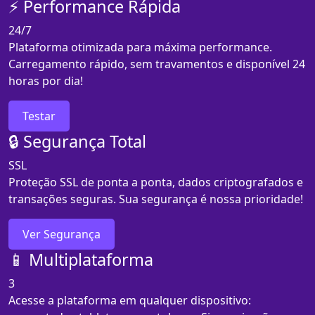
⚡ Performance Rápida
24/7
Plataforma otimizada para máxima performance.
Carregamento rápido, sem travamentos e disponível 24
horas por dia!
Testar
🔒 Segurança Total
SSL
Proteção SSL de ponta a ponta, dados criptografados e
transações seguras. Sua segurança é nossa prioridade!
Ver Segurança
📱 Multiplataforma
3
Acesse a plataforma em qualquer dispositivo: