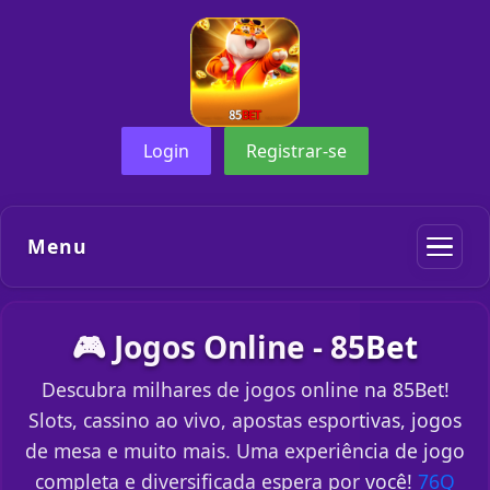
Login
Registrar-se
Menu
🎮 Jogos Online - 85Bet
Descubra milhares de jogos online na 85Bet!
Slots, cassino ao vivo, apostas esportivas, jogos
de mesa e muito mais. Uma experiência de jogo
completa e diversificada espera por você!
76Q