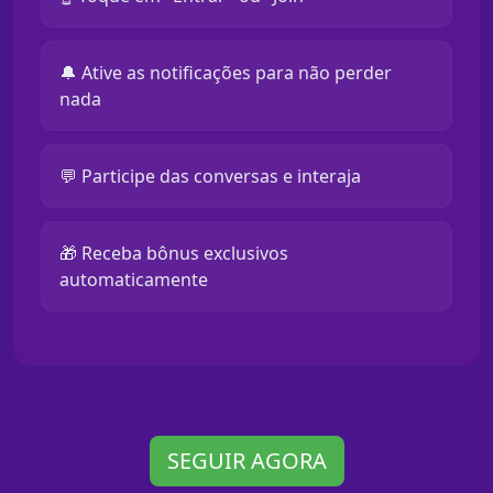
🔔 Ative as notificações para não perder
nada
💬 Participe das conversas e interaja
🎁 Receba bônus exclusivos
automaticamente
SEGUIR AGORA