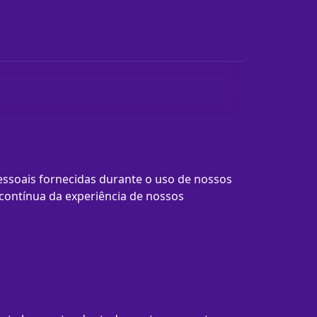
essoais fornecidas durante o uso de nossos
 contínua da experiência de nossos