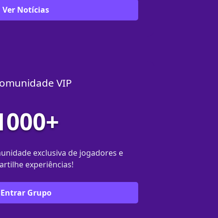
Ver Notícias
Comunidade VIP
1000+
unidade exclusiva de jogadores e
rtilhe experiências!
Entrar Grupo