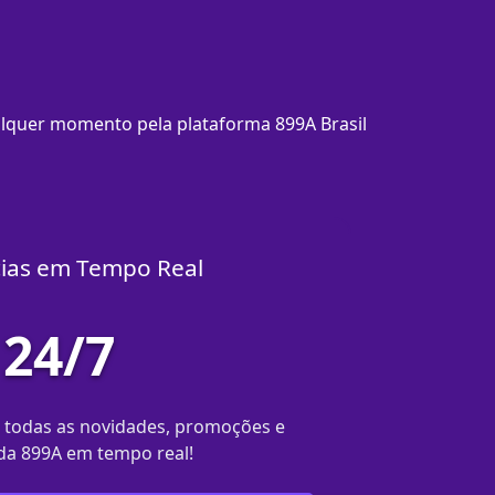
ualquer momento pela plataforma 899A Brasil
cias em Tempo Real
24/7
e todas as novidades, promoções e
da 899A em tempo real!