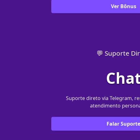
Ver Bônus
💬 Suporte Di
Cha
Suporte direto via Telegram, r
atendimento persona
Falar Suport