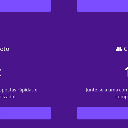
reto
👥 
t
espostas rápidas e
Junte-se a uma com
lizado!
compa
e