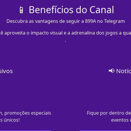
📱 Benefícios do Canal
Descubra as vantagens de seguir a 899A no Telegram
 aproveita o impacto visual e a adrenalina dos jogos a q
.
sivos
📢 Notí
m, promoções especiais
Fique por dentro d
s únicos!
eventos 