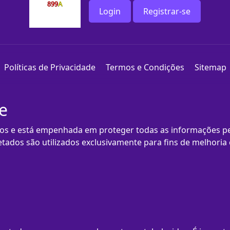
Login
Registrar-se
Políticas de Privacidade
Termos e Condições
Sitemap
de
rios e está empenhada em proteger todas as informações p
tados são utilizados exclusivamente para fins de melhoria