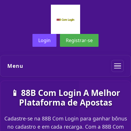
Login
Registrar-se
Menu
📱 88B Com Login A Melhor
Plataforma de Apostas
Cadastre-se na 88B Com Login para ganhar bônus
no cadastro e em cada recarga. Com a 88B Com