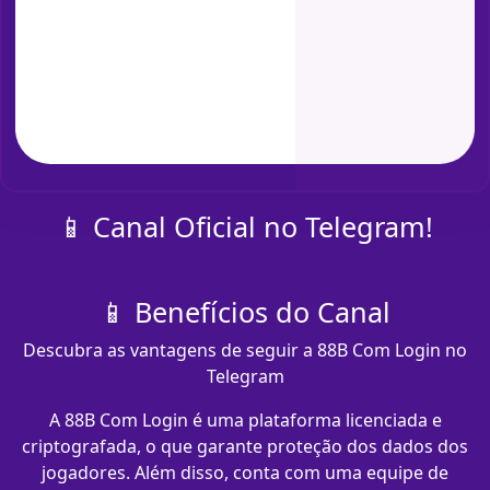
📱 Canal Oficial no Telegram!
📱 Benefícios do Canal
Descubra as vantagens de seguir a 88B Com Login no
Telegram
A 88B Com Login é uma plataforma licenciada e
criptografada, o que garante proteção dos dados dos
jogadores. Além disso, conta com uma equipe de