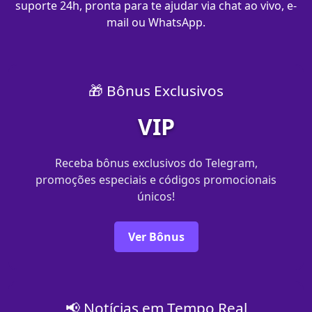
suporte 24h, pronta para te ajudar via chat ao vivo, e-
mail ou WhatsApp.
🎁 Bônus Exclusivos
VIP
Receba bônus exclusivos do Telegram,
promoções especiais e códigos promocionais
únicos!
Ver Bônus
📢 Notícias em Tempo Real