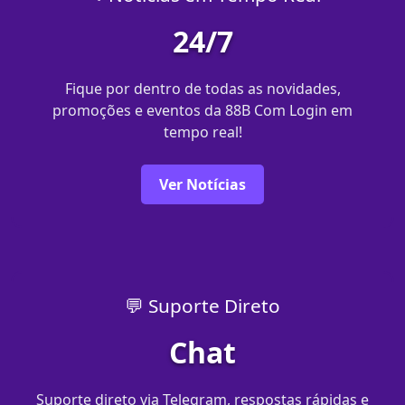
24/7
Fique por dentro de todas as novidades,
promoções e eventos da 88B Com Login em
tempo real!
Ver Notícias
💬 Suporte Direto
Chat
Suporte direto via Telegram, respostas rápidas e