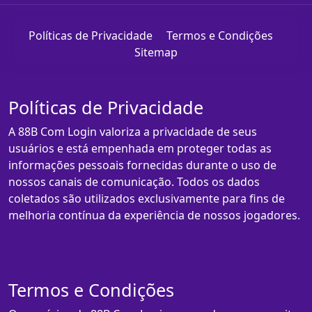
Políticas de Privacidade
Termos e Condições
Sitemap
Políticas de Privacidade
A 88B Com Login valoriza a privacidade de seus
usuários e está empenhada em proteger todas as
informações pessoais fornecidas durante o uso de
nossos canais de comunicação. Todos os dados
coletados são utilizados exclusivamente para fins de
melhoria contínua da experiência de nossos jogadores.
Termos e Condições