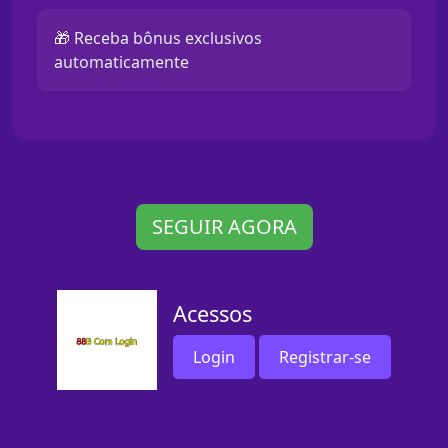
🎁 Receba bônus exclusivos
automaticamente
SEGUIR AGORA
Acessos
Login
Registrar-se