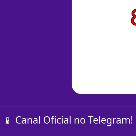
📱 Canal Oficial no Telegram!