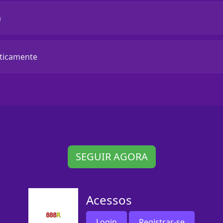
a
aticamente
SEGUIR AGORA
Acessos
Login
Registrar-se