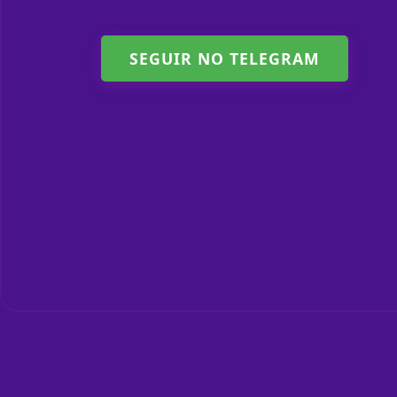
SEGUIR NO TELEGRAM