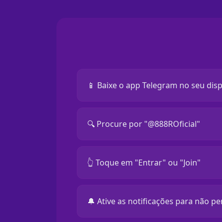
📱 Baixe o app Telegram no seu disp
🔍 Procure por "@888ROficial"
👆 Toque em "Entrar" ou "Join"
🔔 Ative as notificações para não p