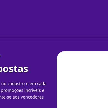
r
postas
 no cadastro e em cada
 promoções incríveis e
unte-se aos vencedores