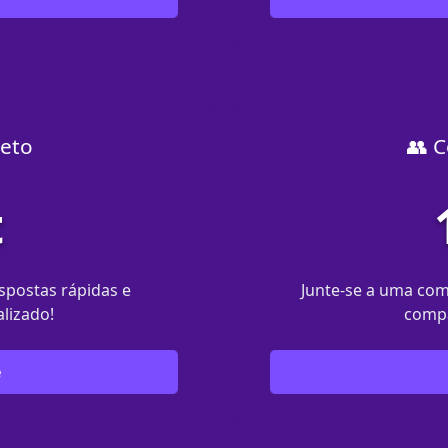
reto
👥 
t
espostas rápidas e
Junte-se a uma com
lizado!
compa
e