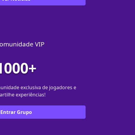
Comunidade VIP
1000+
unidade exclusiva de jogadores e
rtilhe experiências!
Entrar Grupo