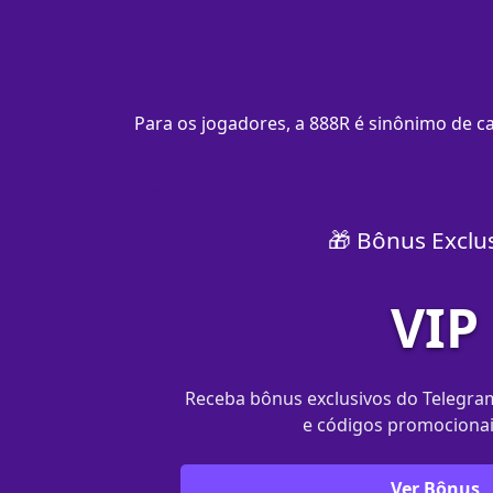
Para os jogadores, a 888R é sinônimo de ca
🎁 Bônus Exclu
VIP
Receba bônus exclusivos do Telegra
e códigos promocionai
Ver Bônus