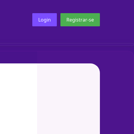
Login
Registrar-se