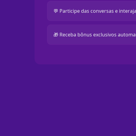
💬 Participe das conversas e interaj
🎁 Receba bônus exclusivos autom