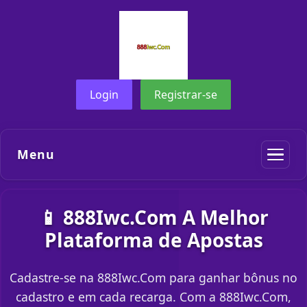
Login
Registrar-se
Menu
📱 888Iwc.Com A Melhor
Plataforma de Apostas
Cadastre-se na 888Iwc.Com para ganhar bônus no
cadastro e em cada recarga. Com a 888Iwc.Com,