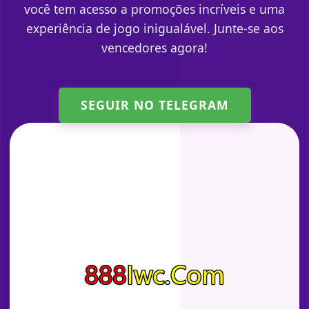
você tem acesso a promoções incríveis e uma
experiência de jogo inigualável. Junte-se aos
vencedores agora!
SEGUIR NO TELEGRAM