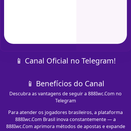
📱 Canal Oficial no Telegram!
📱 Benefícios do Canal
Descubra as vantagens de seguir a 888Iwc.Com no
Telegram
Para atender os jogadores brasileiros, a plataforma
888Iwc.Com Brasil inova constantemente — a
888Iwc.Com aprimora métodos de apostas e expande