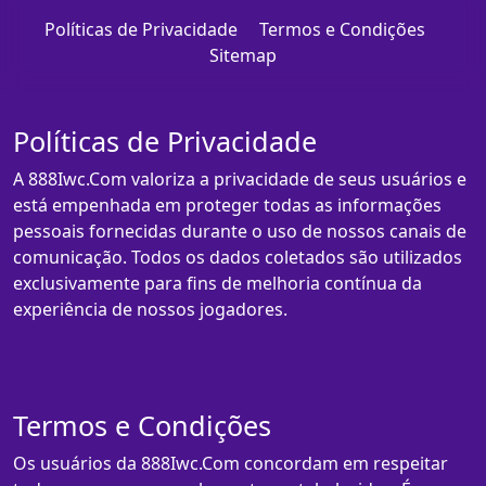
Políticas de Privacidade
Termos e Condições
Sitemap
Políticas de Privacidade
A 888Iwc.Com valoriza a privacidade de seus usuários e
está empenhada em proteger todas as informações
pessoais fornecidas durante o uso de nossos canais de
comunicação. Todos os dados coletados são utilizados
exclusivamente para fins de melhoria contínua da
experiência de nossos jogadores.
Termos e Condições
Os usuários da 888Iwc.Com concordam em respeitar