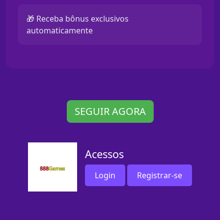
🎁 Receba bônus exclusivos
automaticamente
SEGUIR AGORA
Acessos
Login
Registrar-se