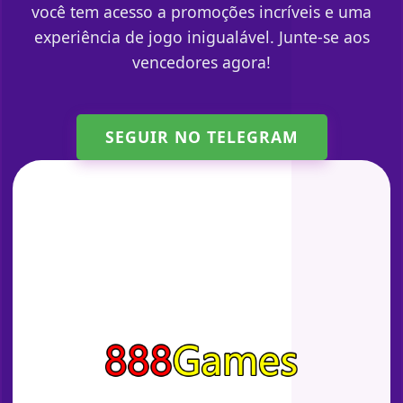
você tem acesso a promoções incríveis e uma
experiência de jogo inigualável. Junte-se aos
vencedores agora!
SEGUIR NO TELEGRAM