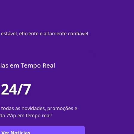
stável, eficiente e altamente confiável.
cias em Tempo Real
24/7
e todas as novidades, promoções e
da 7Vip em tempo real!
Ver Notícias