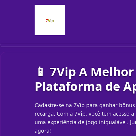
📱 7Vip A Melhor
Plataforma de A
Cadastre-se na 7Vip para ganhar bônus
recarga. Com a 7Vip, você tem acesso a
uma experiência de jogo inigualável. J
agora!