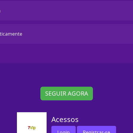
a
aticamente
SEGUIR AGORA
Acessos
Login
Registrar-se