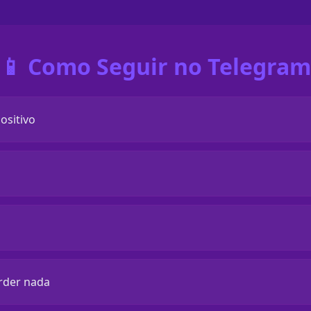
📱 Como Seguir no Telegram
ositivo
erder nada