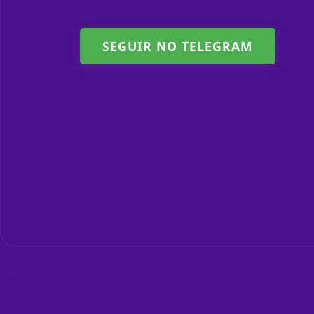
SEGUIR NO TELEGRAM