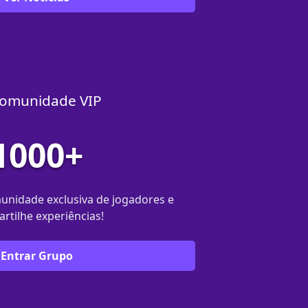
Comunidade VIP
1000+
unidade exclusiva de jogadores e
rtilhe experiências!
Entrar Grupo