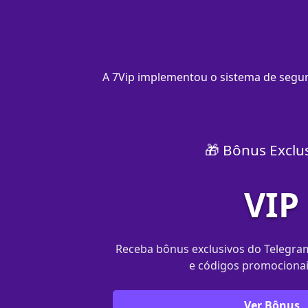
A 7Vip implementou o sistema de seguran
🎁 Bônus Exclu
VIP
Receba bônus exclusivos do Telegra
e códigos promocionai
Ver Bônus