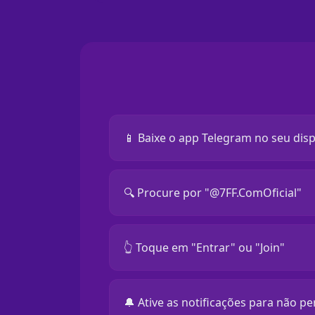
📱 Baixe o app Telegram no seu disp
🔍 Procure por "@7FF.ComOficial"
👆 Toque em "Entrar" ou "Join"
🔔 Ative as notificações para não p