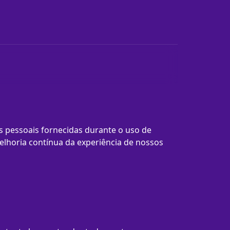
s pessoais fornecidas durante o uso de
elhoria contínua da experiência de nossos