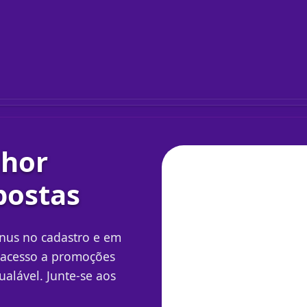
lhor
postas
nus no cadastro e em
 acesso a promoções
ualável. Junte-se aos