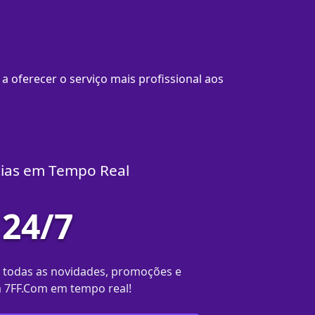
 oferecer o serviço mais profissional aos
cias em Tempo Real
24/7
e todas as novidades, promoções e
a 7FF.Com em tempo real!