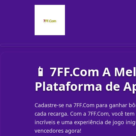
📱 7FF.Com A Me
Plataforma de A
Cadastre-se na 7FF.Com para ganhar bô
cada recarga. Com a 7FF.Com, você tem
incríveis e uma experiência de jogo inig
vencedores agora!