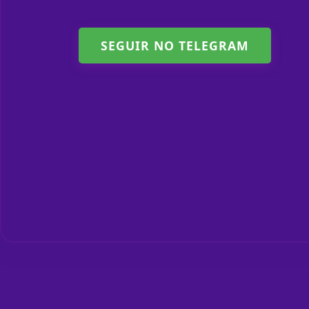
SEGUIR NO TELEGRAM