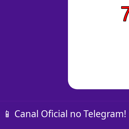
📱 Canal Oficial no Telegram!