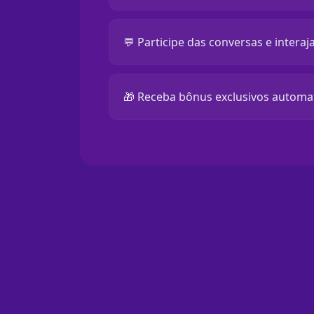
💬 Participe das conversas e interaj
🎁 Receba bônus exclusivos autom