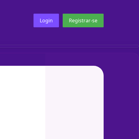
Login
Registrar-se