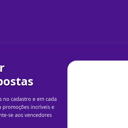
r
postas
s no cadastro e em cada
a promoções incríveis e
unte-se aos vencedores