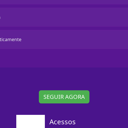
a
aticamente
SEGUIR AGORA
Acessos