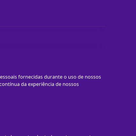
pessoais fornecidas durante o uso de nossos
 contínua da experiência de nossos