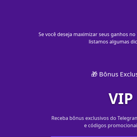
Se você deseja maximizar seus ganhos no 7
listamos algumas dic
🎁 Bônus Exclu
VIP
Receba bônus exclusivos do Telegra
e códigos promocionai