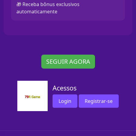
🎁 Receba bônus exclusivos
automaticamente
SEGUIR AGORA
Acessos
Login
Registrar-se