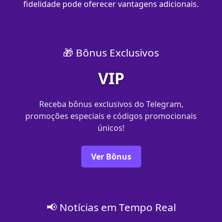
fidelidade pode oferecer vantagens adicionais.
🎁 Bônus Exclusivos
VIP
Receba bônus exclusivos do Telegram,
promoções especiais e códigos promocionais
únicos!
Ver Bônus
📢 Notícias em Tempo Real