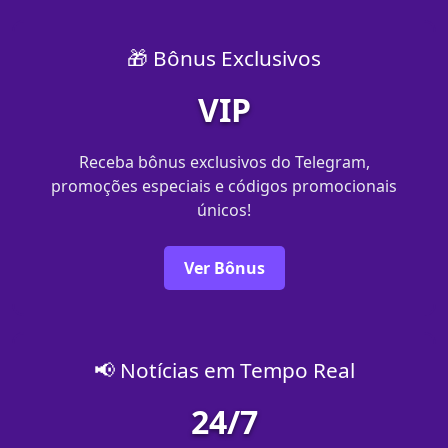
🎁 Bônus Exclusivos
VIP
Receba bônus exclusivos do Telegram,
promoções especiais e códigos promocionais
únicos!
Ver Bônus
📢 Notícias em Tempo Real
24/7