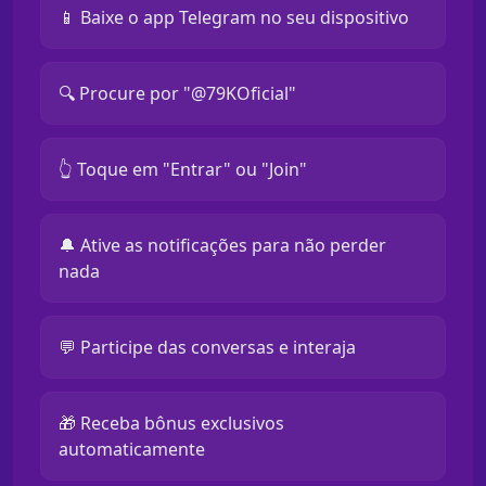
📱 Baixe o app Telegram no seu dispositivo
🔍 Procure por "@79KOficial"
👆 Toque em "Entrar" ou "Join"
🔔 Ative as notificações para não perder
nada
💬 Participe das conversas e interaja
🎁 Receba bônus exclusivos
automaticamente