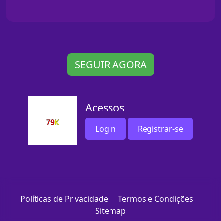
SEGUIR AGORA
Acessos
Login
Registrar-se
Políticas de Privacidade
Termos e Condições
Sitemap