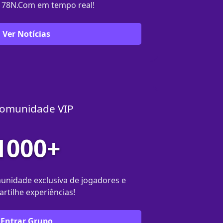
 78N.Com em tempo real!
Ver Notícias
Comunidade VIP
1000+
unidade exclusiva de jogadores e
rtilhe experiências!
Entrar Grupo