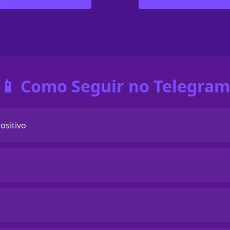
📱 Como Seguir no Telegram
ositivo