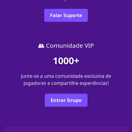
Falar Suporte
👥 Comunidade VIP
1000+
Junte-se a uma comunidade exclusiva de
jogadores e compartilhe experiências!
Entrar Grupo