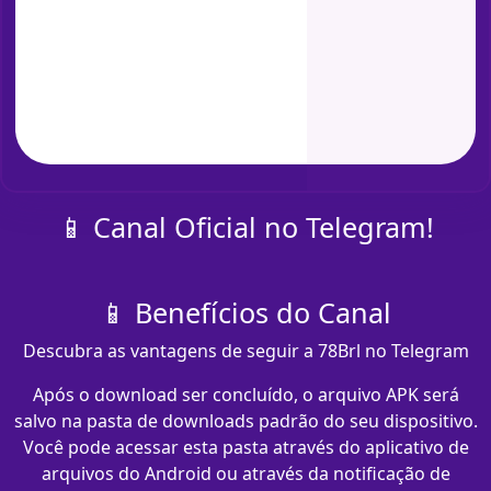
📱 Canal Oficial no Telegram!
📱 Benefícios do Canal
Descubra as vantagens de seguir a 78Brl no Telegram
Após o download ser concluído, o arquivo APK será
salvo na pasta de downloads padrão do seu dispositivo.
Você pode acessar esta pasta através do aplicativo de
arquivos do Android ou através da notificação de