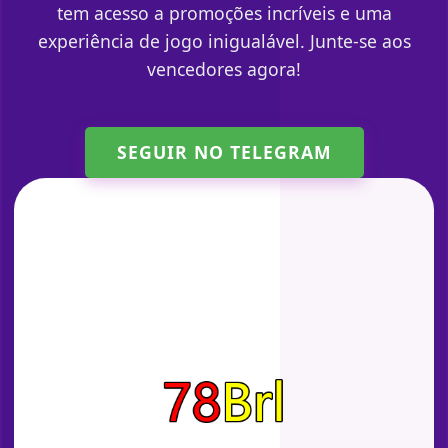
tem acesso a promoções incríveis e uma
experiência de jogo inigualável. Junte-se aos
vencedores agora!
SEGUIR NO TELEGRAM