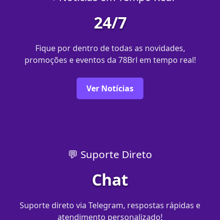
24/7
Fique por dentro de todas as novidades,
promoções e eventos da 78Brl em tempo real!
Ver Notícias
💬 Suporte Direto
Chat
Suporte direto via Telegram, respostas rápidas e
atendimento personalizado!