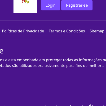
Login
Registrar-se
Políticas de Privacidade
Termos e Condições
Sitemap
de
rios e está empenhada em proteger todas as informações p
tados são utilizados exclusivamente para fins de melhoria