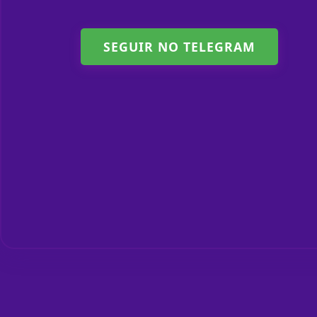
SEGUIR NO TELEGRAM