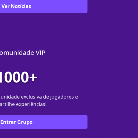
Ver Notícias
Comunidade VIP
1000+
unidade exclusiva de jogadores e
rtilhe experiências!
Entrar Grupo