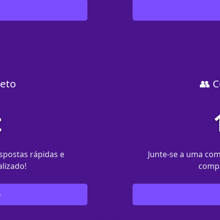
reto
👥 
t
espostas rápidas e
Junte-se a uma com
lizado!
compa
e