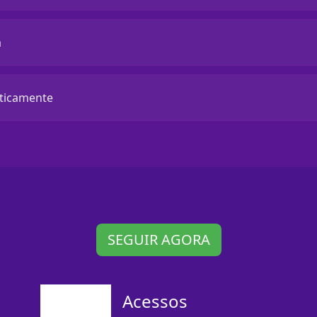
a
aticamente
SEGUIR AGORA
Acessos