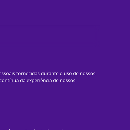
essoais fornecidas durante o uso de nossos
 contínua da experiência de nossos