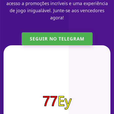
acesso a promoções incríveis e uma experiência
de jogo inigualável. Junte-se aos vencedores
agora!
SEGUIR NO TELEGRAM