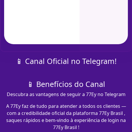
📱 Canal Oficial no Telegram!
📱 Benefícios do Canal
Descubra as vantagens de seguir a 77Ey no Telegram
A 77Ey faz de tudo para atender a todos os clientes —
com a credibilidade oficial da plataforma 77Ey Brasil ,
saques rápidos e bem-vindo à experiência de login na
77Ey Brasil !