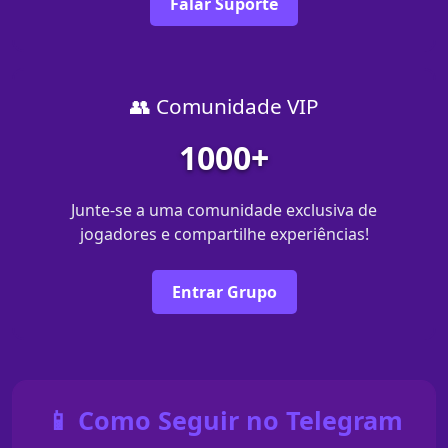
Falar Suporte
👥 Comunidade VIP
1000+
Junte-se a uma comunidade exclusiva de
jogadores e compartilhe experiências!
Entrar Grupo
📱 Como Seguir no Telegram