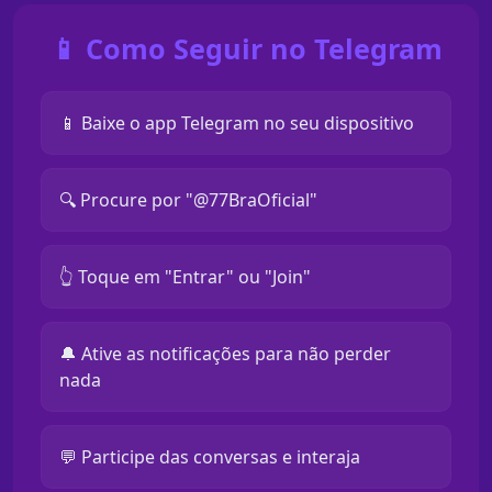
📱 Como Seguir no Telegram
📱 Baixe o app Telegram no seu dispositivo
🔍 Procure por "@77BraOficial"
👆 Toque em "Entrar" ou "Join"
🔔 Ative as notificações para não perder
nada
💬 Participe das conversas e interaja