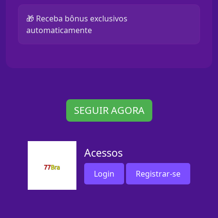
🎁 Receba bônus exclusivos
automaticamente
SEGUIR AGORA
Acessos
Login
Registrar-se