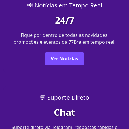
📢 Notícias em Tempo Real
24/7
Fique por dentro de todas as novidades,
promoções e eventos da 77Bra em tempo real!
Ver Notícias
💬 Suporte Direto
Chat
Suporte direto via Telegram, respostas rápidas e