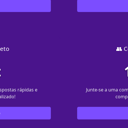
reto
👥 
t
espostas rápidas e
Junte-se a uma com
lizado!
compa
e