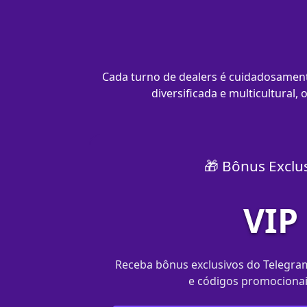
Cada turno de dealers é cuidadosament
diversificada e multicultural
🎁 Bônus Exclu
VIP
Receba bônus exclusivos do Telegra
e códigos promocionai