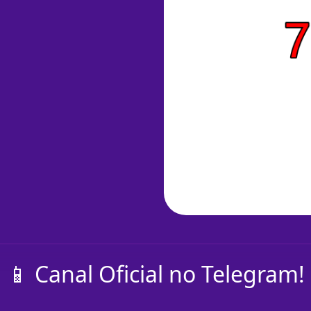
📱 Canal Oficial no Telegram!