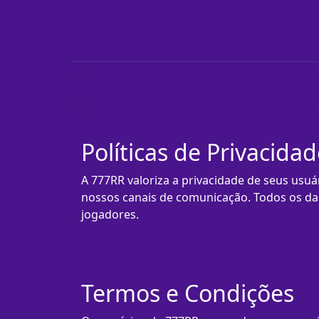
Políticas de Privacida
A 777RR valoriza a privacidade de seus usu
nossos canais de comunicação. Todos os dad
jogadores.
Termos e Condições