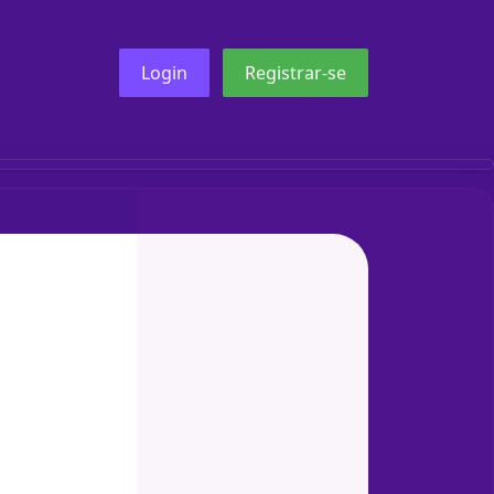
Login
Registrar-se