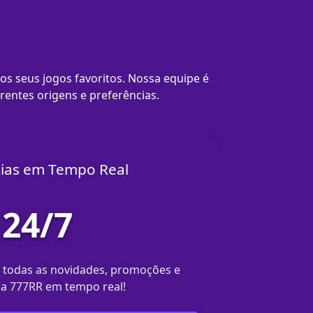
s seus jogos favoritos. Nossa equipe é
rentes origens e preferências.
cias em Tempo Real
24/7
e todas as novidades, promoções e
a 777RR em tempo real!