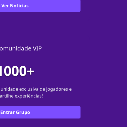
Ver Notícias
Comunidade VIP
1000+
unidade exclusiva de jogadores e
rtilhe experiências!
Entrar Grupo