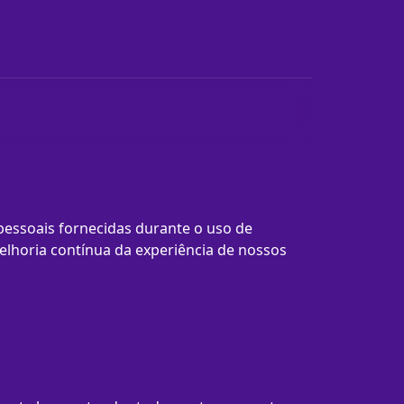
pessoais fornecidas durante o uso de
elhoria contínua da experiência de nossos