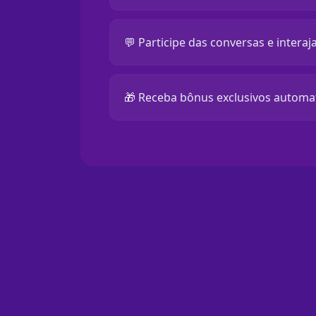
💬 Participe das conversas e interaj
🎁 Receba bônus exclusivos autom