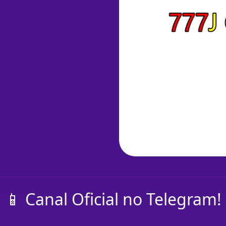
📱 Canal Oficial no Telegram!