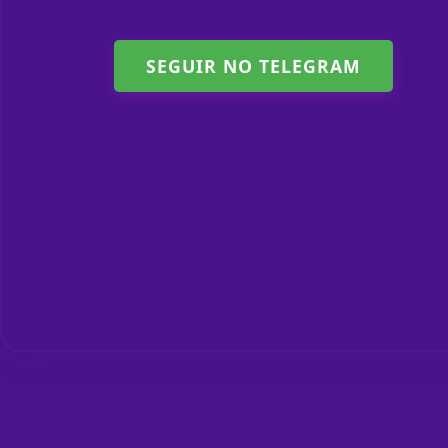
SEGUIR NO TELEGRAM