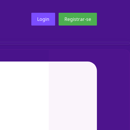
Login
Registrar-se