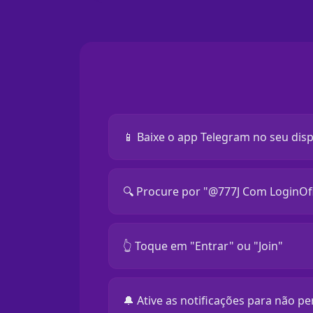
📱 Baixe o app Telegram no seu disp
🔍 Procure por "@777J Com LoginOfi
👆 Toque em "Entrar" ou "Join"
🔔 Ative as notificações para não p