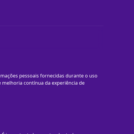
ormações pessoais fornecidas durante o uso
e melhoria contínua da experiência de