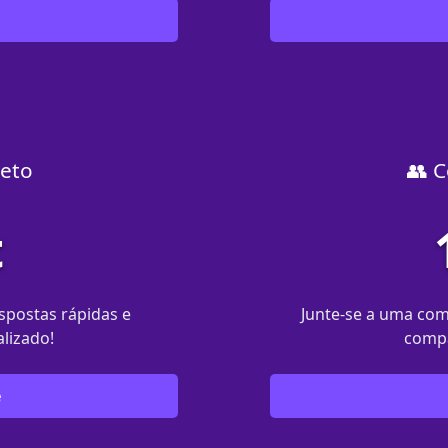
reto
👥 
t
espostas rápidas e
Junte-se a uma com
lizado!
compa
e