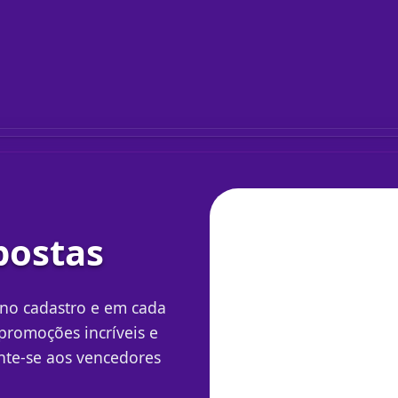
postas
 no cadastro e em cada
promoções incríveis e
unte-se aos vencedores