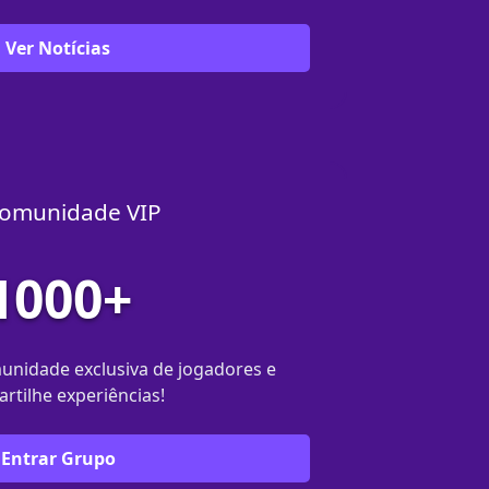
Ver Notícias
Comunidade VIP
1000+
unidade exclusiva de jogadores e
rtilhe experiências!
Entrar Grupo