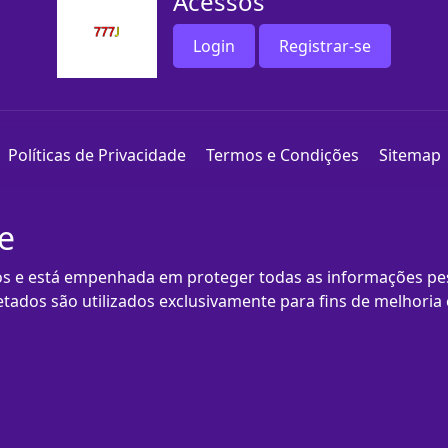
Acessos
Login
Registrar-se
Políticas de Privacidade
Termos e Condições
Sitemap
de
rios e está empenhada em proteger todas as informações pe
tados são utilizados exclusivamente para fins de melhoria