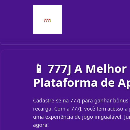
📱 777J A Melhor
Plataforma de A
Cadastre-se na 777J para ganhar bônus
recarga. Com a 777J, você tem acesso a 
uma experiência de jogo inigualável. J
agora!