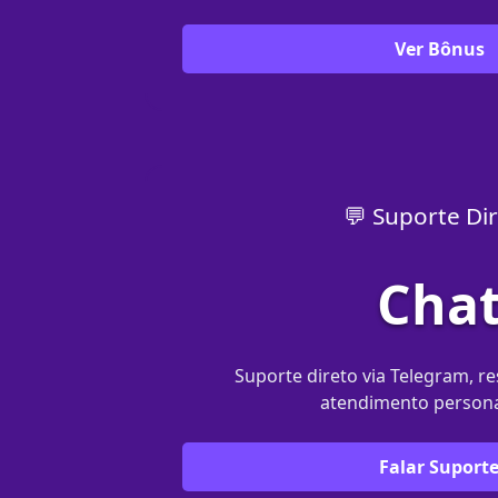
Ver Bônus
💬 Suporte Di
Cha
Suporte direto via Telegram, r
atendimento persona
Falar Suport