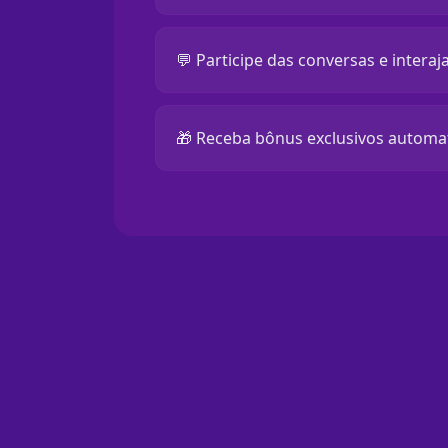
💬 Participe das conversas e interaj
🎁 Receba bônus exclusivos autom