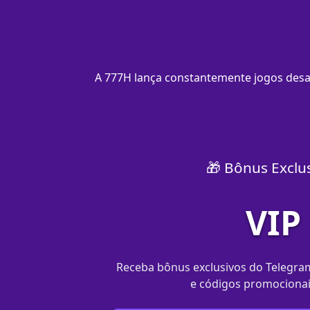
A 777H lança constantemente jogos desaf
🎁 Bônus Exclu
VIP
Receba bônus exclusivos do Telegra
e códigos promocionai