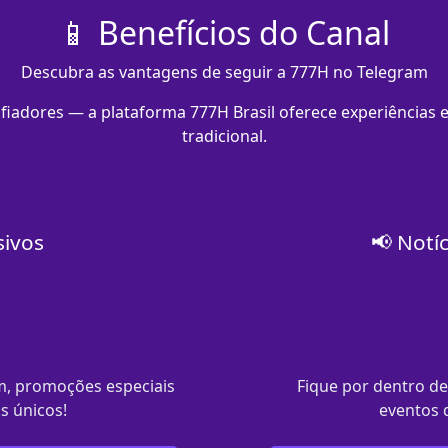
📱 Benefícios do Canal
Descubra as vantagens de seguir a 777H no Telegram
iadores — a plataforma 777H Brasil oferece experiências e
tradicional.
sivos
📢 Notí
m, promoções especiais
Fique por dentro d
s únicos!
eventos 