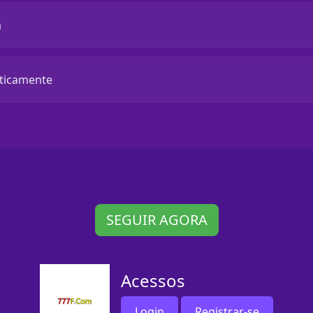
a
aticamente
SEGUIR AGORA
Acessos
Login
Registrar-se