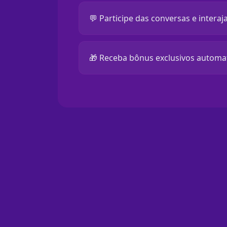
💬 Participe das conversas e interaj
🎁 Receba bônus exclusivos autom