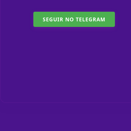
SEGUIR NO TELEGRAM