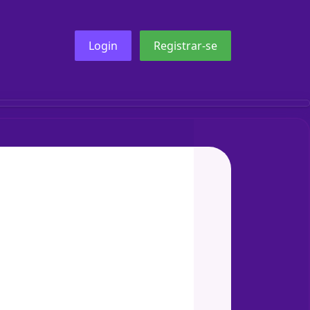
Login
Registrar-se