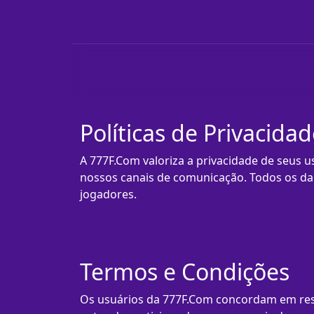
Políticas de Privacida
A 777F.Com valoriza a privacidade de seus 
nossos canais de comunicação. Todos os dad
jogadores.
Termos e Condições
Os usuários da 777F.Com concordam em resp