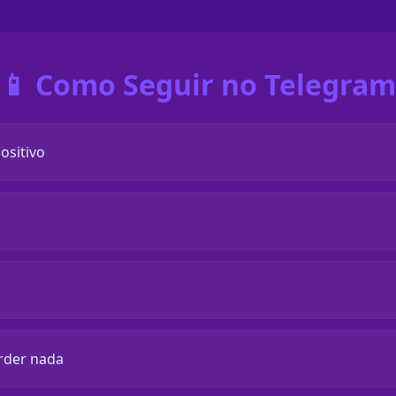
📱 Como Seguir no Telegram
ositivo
erder nada