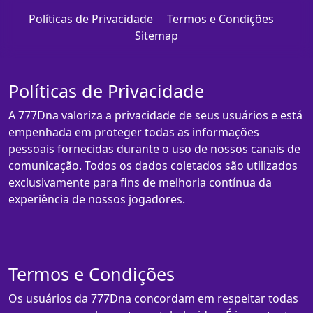
Políticas de Privacidade
Termos e Condições
Sitemap
Políticas de Privacidade
A 777Dna valoriza a privacidade de seus usuários e está
empenhada em proteger todas as informações
pessoais fornecidas durante o uso de nossos canais de
comunicação. Todos os dados coletados são utilizados
exclusivamente para fins de melhoria contínua da
experiência de nossos jogadores.
Termos e Condições
Os usuários da 777Dna concordam em respeitar todas