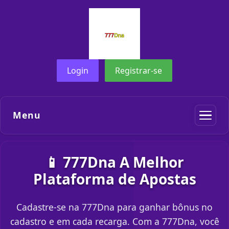
Login
Registrar-se
Menu
📱 777Dna A Melhor
Plataforma de Apostas
Cadastre-se na 777Dna para ganhar bônus no
cadastro e em cada recarga. Com a 777Dna, você