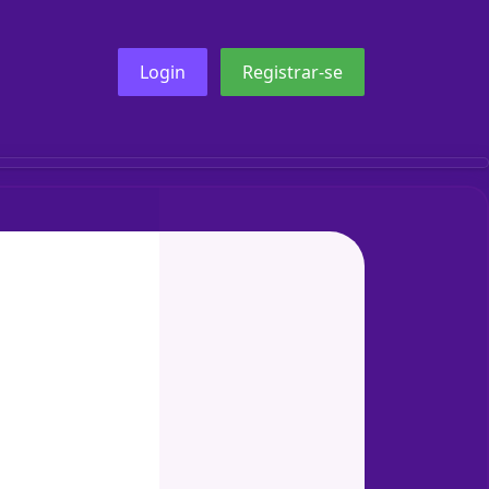
Login
Registrar-se