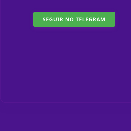
SEGUIR NO TELEGRAM