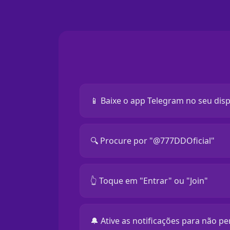
📱 Baixe o app Telegram no seu disp
🔍 Procure por "@777DDOficial"
👆 Toque em "Entrar" ou "Join"
🔔 Ative as notificações para não p