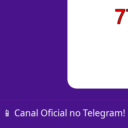
📱 Canal Oficial no Telegram!