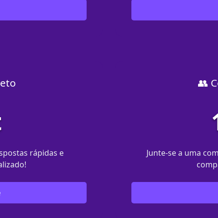
reto
👥 
t
espostas rápidas e
Junte-se a uma com
lizado!
compa
e