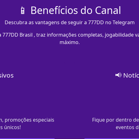
📱 Benefícios do Canal
Descubra as vantagens de seguir a 777DD no Telegram
777DD Brasil , traz informações completas, jogabilidade v
máximo.
sivos
📢 Notí
m, promoções especiais
Fique por dentro d
s únicos!
eventos d