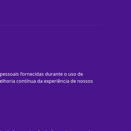
pessoais fornecidas durante o uso de
elhoria contínua da experiência de nossos