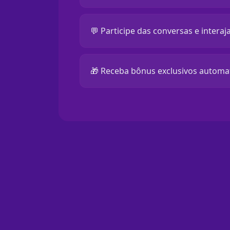
💬 Participe das conversas e interaj
🎁 Receba bônus exclusivos autom