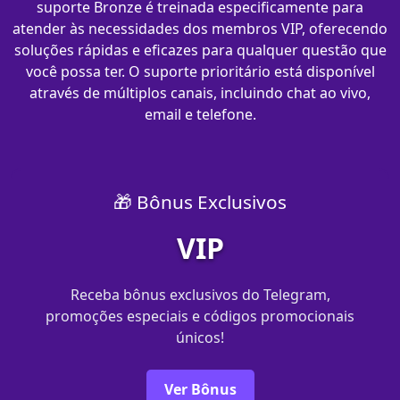
suporte Bronze é treinada especificamente para
atender às necessidades dos membros VIP, oferecendo
soluções rápidas e eficazes para qualquer questão que
você possa ter. O suporte prioritário está disponível
através de múltiplos canais, incluindo chat ao vivo,
email e telefone.
🎁 Bônus Exclusivos
VIP
Receba bônus exclusivos do Telegram,
promoções especiais e códigos promocionais
únicos!
Ver Bônus