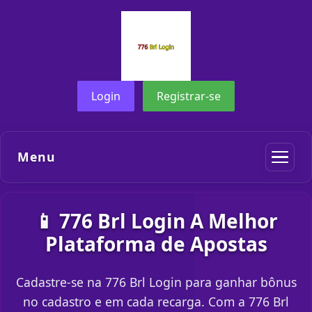
Login
Registrar-se
Menu
📱 776 Brl Login A Melhor
Plataforma de Apostas
Cadastre-se na 776 Brl Login para ganhar bônus
no cadastro e em cada recarga. Com a 776 Brl