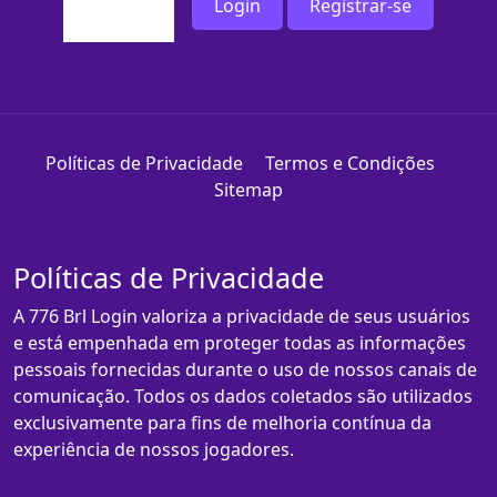
Login
Registrar-se
Políticas de Privacidade
Termos e Condições
Sitemap
Políticas de Privacidade
A 776 Brl Login valoriza a privacidade de seus usuários
e está empenhada em proteger todas as informações
pessoais fornecidas durante o uso de nossos canais de
comunicação. Todos os dados coletados são utilizados
exclusivamente para fins de melhoria contínua da
experiência de nossos jogadores.