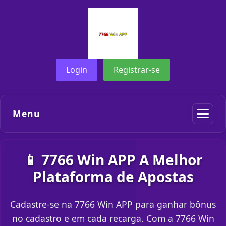
Login
Registrar-se
Menu
📱 7766 Win APP A Melhor
Plataforma de Apostas
Cadastre-se na 7766 Win APP para ganhar bônus
no cadastro e em cada recarga. Com a 7766 Win