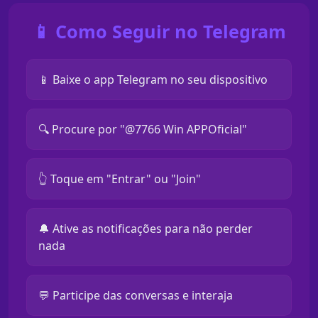
📱 Como Seguir no Telegram
📱 Baixe o app Telegram no seu dispositivo
🔍 Procure por "@7766 Win APPOficial"
👆 Toque em "Entrar" ou "Join"
🔔 Ative as notificações para não perder
nada
💬 Participe das conversas e interaja