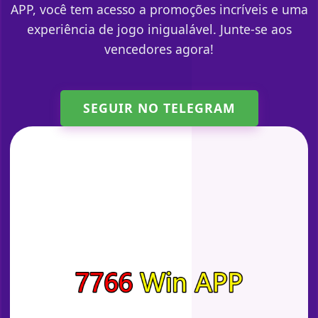
APP, você tem acesso a promoções incríveis e uma
experiência de jogo inigualável. Junte-se aos
vencedores agora!
SEGUIR NO TELEGRAM