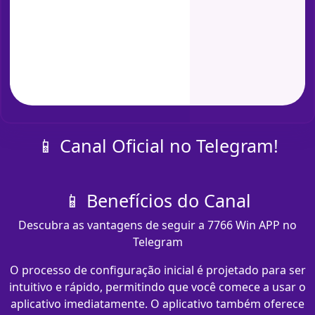
📱 Canal Oficial no Telegram!
📱 Benefícios do Canal
Descubra as vantagens de seguir a 7766 Win APP no
Telegram
O processo de configuração inicial é projetado para ser
intuitivo e rápido, permitindo que você comece a usar o
aplicativo imediatamente. O aplicativo também oferece