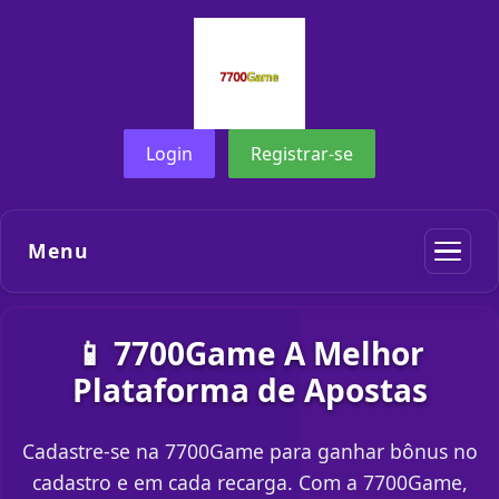
Login
Registrar-se
Menu
📱 7700Game A Melhor
Plataforma de Apostas
Cadastre-se na 7700Game para ganhar bônus no
cadastro e em cada recarga. Com a 7700Game,