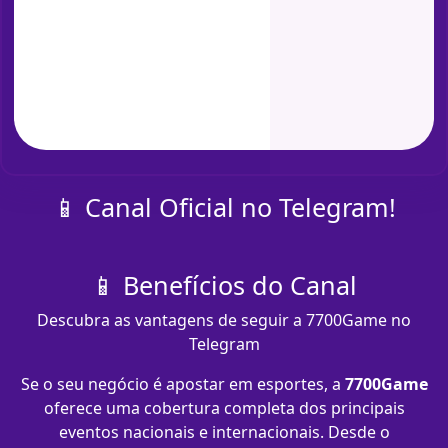
📱 Canal Oficial no Telegram!
📱 Benefícios do Canal
Descubra as vantagens de seguir a 7700Game no
Telegram
Se o seu negócio é apostar em esportes, a
7700Game
oferece uma cobertura completa dos principais
eventos nacionais e internacionais. Desde o