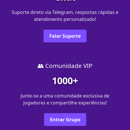
Suporte direto via Telegram, respostas rápidas e
atendimento personalizado!
Falar Suporte
👥 Comunidade VIP
1000+
Junte-se a uma comunidade exclusiva de
jogadores e compartilhe experiências!
Entrar Grupo