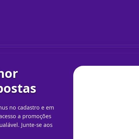
hor
postas
nus no cadastro e em
 acesso a promoções
ualável. Junte-se aos