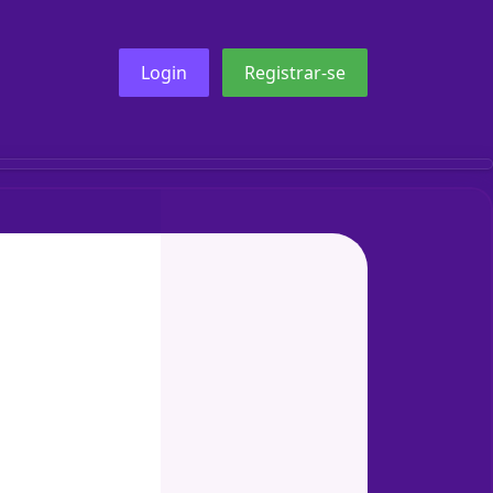
Login
Registrar-se