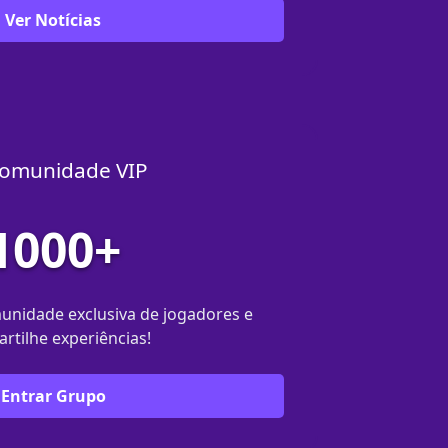
Ver Notícias
Comunidade VIP
1000+
unidade exclusiva de jogadores e
rtilhe experiências!
Entrar Grupo