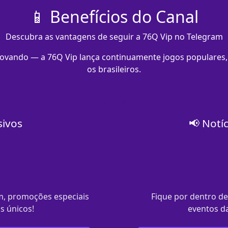
📱 Benefícios do Canal
Descubra as vantagens de seguir a 76Q Vip no Telegram
inovando — a 76Q Vip lança continuamente jogos populares,
os brasileiros.
sivos
📢 Notí
m, promoções especiais
Fique por dentro d
s únicos!
eventos d