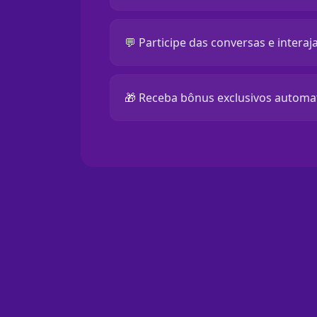
💬 Participe das conversas e interaj
🎁 Receba bônus exclusivos autom