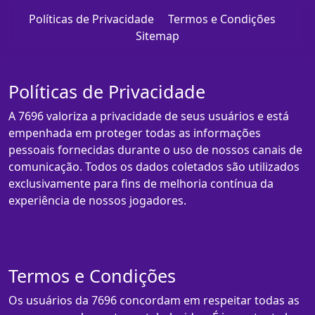
Políticas de Privacidade
Termos e Condições
Sitemap
Políticas de Privacidade
A 7696 valoriza a privacidade de seus usuários e está
empenhada em proteger todas as informações
pessoais fornecidas durante o uso de nossos canais de
comunicação. Todos os dados coletados são utilizados
exclusivamente para fins de melhoria contínua da
experiência de nossos jogadores.
Termos e Condições
Os usuários da 7696 concordam em respeitar todas as