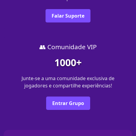
Falar Suporte
👥 Comunidade VIP
1000+
Junte-se a uma comunidade exclusiva de
jogadores e compartilhe experiências!
Entrar Grupo