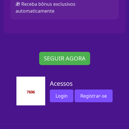
🎁 Receba bônus exclusivos
automaticamente
SEGUIR AGORA
Acessos
Login
Registrar-se