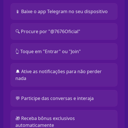
📱 Baixe o app Telegram no seu dispositivo
🔍 Procure por "@7676Oficial"
👆 Toque em "Entrar" ou "Join"
🔔 Ative as notificações para não perder
nada
💬 Participe das conversas e interaja
🎁 Receba bônus exclusivos
automaticamente