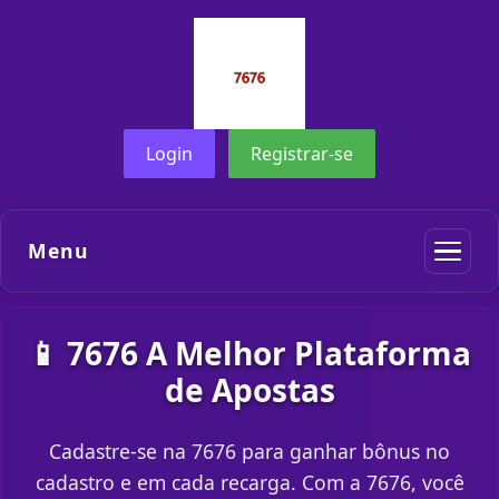
Login
Registrar-se
Menu
📱 7676 A Melhor Plataforma
de Apostas
Cadastre-se na 7676 para ganhar bônus no
cadastro e em cada recarga. Com a 7676, você