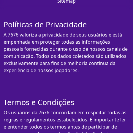
Sitemap
Políticas de Privacidade
A 7676 valoriza a privacidade de seus usuários e está
empenhada em proteger todas as informações
pessoais fornecidas durante o uso de nossos canais de
comunicação. Todos os dados coletados são utilizados
exclusivamente para fins de melhoria contínua da
experiência de nossos jogadores.
Termos e Condições
Os usuários da 7676 concordam em respeitar todas as
regras e regulamentos estabelecidos. É importante ler
e entender todos os termos antes de participar de