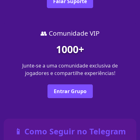
Falar Suporte
👥 Comunidade VIP
1000+
Junte-se a uma comunidade exclusiva de
jogadores e compartilhe experiências!
Entrar Grupo
📱 Como Seguir no Telegram