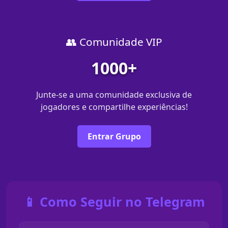
👥 Comunidade VIP
1000+
Junte-se a uma comunidade exclusiva de
jogadores e compartilhe experiências!
Entrar Grupo
📱 Como Seguir no Telegram