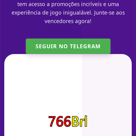
tem acesso a promoções incríveis e uma
experiência de jogo inigualável. Junte-se aos
vencedores agora!
SEGUIR NO TELEGRAM