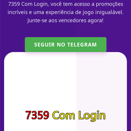
7359 Com Login, você tem acesso a promoções
incríveis e uma experiência de jogo inigualável.
Junte-se aos vencedores agora!
SEGUIR NO TELEGRAM