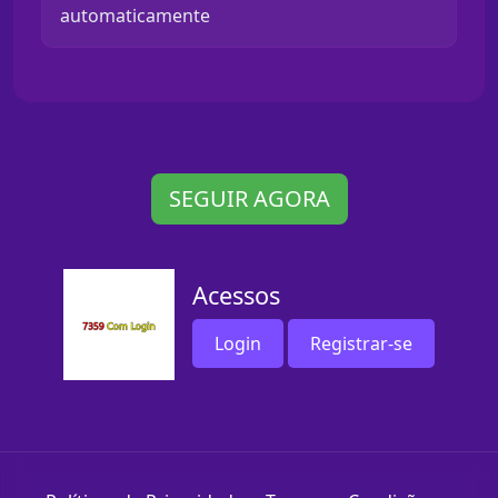
automaticamente
SEGUIR AGORA
Acessos
Login
Registrar-se