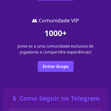
👥 Comunidade VIP
1000+
Junte-se a uma comunidade exclusiva de
jogadores e compartilhe experiências!
Entrar Grupo
📱 Como Seguir no Telegram