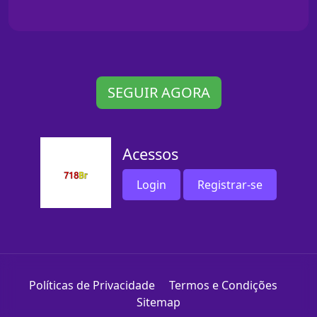
SEGUIR AGORA
Acessos
Login
Registrar-se
Políticas de Privacidade
Termos e Condições
Sitemap