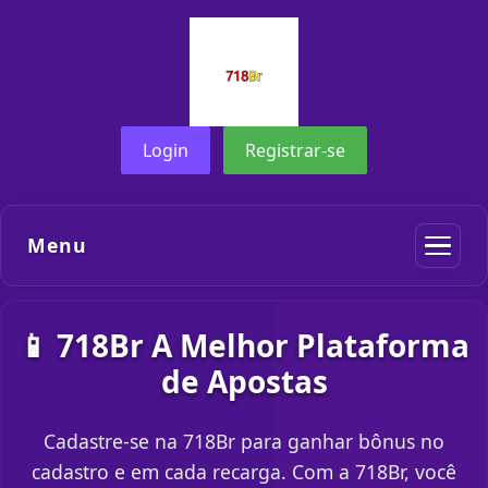
Login
Registrar-se
Menu
📱 718Br A Melhor Plataforma
de Apostas
Cadastre-se na 718Br para ganhar bônus no
cadastro e em cada recarga. Com a 718Br, você