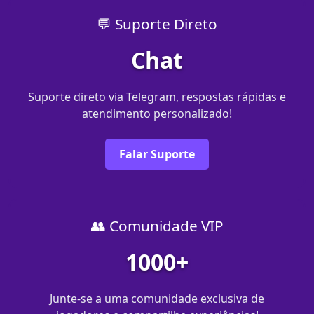
💬 Suporte Direto
Chat
Suporte direto via Telegram, respostas rápidas e
atendimento personalizado!
Falar Suporte
👥 Comunidade VIP
1000+
Junte-se a uma comunidade exclusiva de