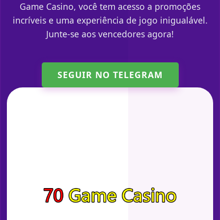
Game Casino, você tem acesso a promoções
incríveis e uma experiência de jogo inigualável.
Junte-se aos vencedores agora!
SEGUIR NO TELEGRAM