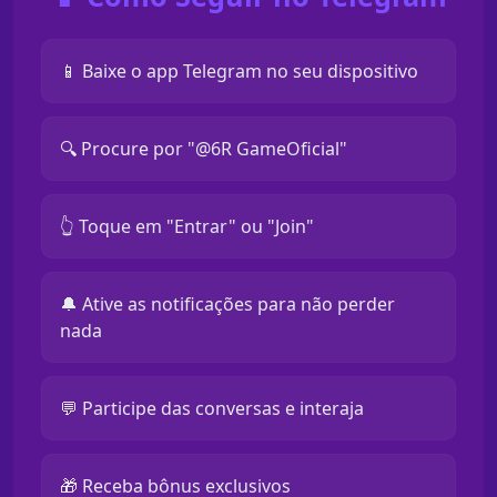
📱 Baixe o app Telegram no seu dispositivo
🔍 Procure por "@6R GameOficial"
👆 Toque em "Entrar" ou "Join"
🔔 Ative as notificações para não perder
nada
💬 Participe das conversas e interaja
🎁 Receba bônus exclusivos