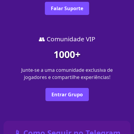
Falar Suporte
👥 Comunidade VIP
1000+
Junte-se a uma comunidade exclusiva de
jogadores e compartilhe experiências!
Entrar Grupo
📱 Como Seguir no Telegram