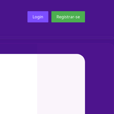
Login
Registrar-se