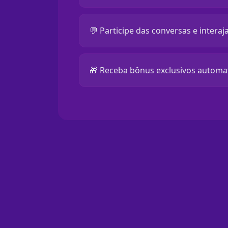
💬 Participe das conversas e interaj
🎁 Receba bônus exclusivos autom