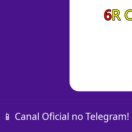
📱 Canal Oficial no Telegram!