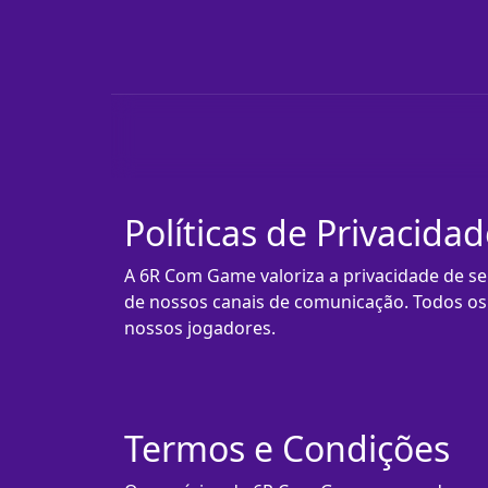
Políticas de Privacida
A 6R Com Game valoriza a privacidade de s
de nossos canais de comunicação. Todos os 
nossos jogadores.
Termos e Condições