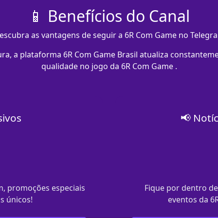
📱 Benefícios do Canal
escubra as vantagens de seguir a 6R Com Game no Telegr
gura, a plataforma 6R Com Game Brasil atualiza constanteme
qualidade no jogo da 6R Com Game .
sivos
📢 Notí
m, promoções especiais
Fique por dentro d
s únicos!
eventos da 6