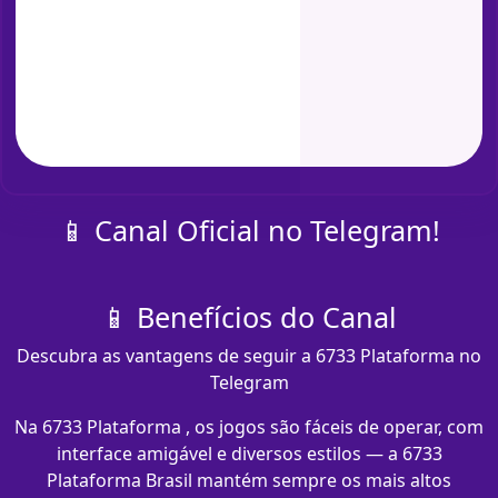
📱 Canal Oficial no Telegram!
📱 Benefícios do Canal
Descubra as vantagens de seguir a 6733 Plataforma no
Telegram
Na 6733 Plataforma , os jogos são fáceis de operar, com
interface amigável e diversos estilos — a 6733
Plataforma Brasil mantém sempre os mais altos