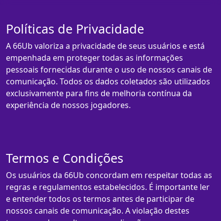
Políticas de Privacidade
A 66Ub valoriza a privacidade de seus usuários e está
empenhada em proteger todas as informações
pessoais fornecidas durante o uso de nossos canais de
comunicação. Todos os dados coletados são utilizados
exclusivamente para fins de melhoria contínua da
experiência de nossos jogadores.
Termos e Condições
Os usuários da 66Ub concordam em respeitar todas as
regras e regulamentos estabelecidos. É importante ler
e entender todos os termos antes de participar de
nossos canais de comunicação. A violação destes