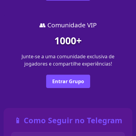
👥 Comunidade VIP
1000+
Junte-se a uma comunidade exclusiva de
jogadores e compartilhe experiências!
Entrar Grupo
📱 Como Seguir no Telegram