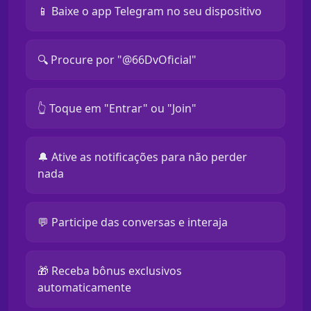
📱 Baixe o app Telegram no seu dispositivo
🔍 Procure por "@66DvOficial"
👆 Toque em "Entrar" ou "Join"
🔔 Ative as notificações para não perder
nada
💬 Participe das conversas e interaja
🎁 Receba bônus exclusivos
automaticamente