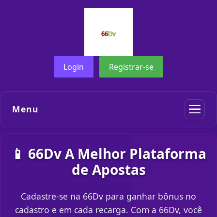
Login
Registrar-se
Menu
📱 66Dv A Melhor Plataforma
de Apostas
Cadastre-se na 66Dv para ganhar bônus no
cadastro e em cada recarga. Com a 66Dv, você