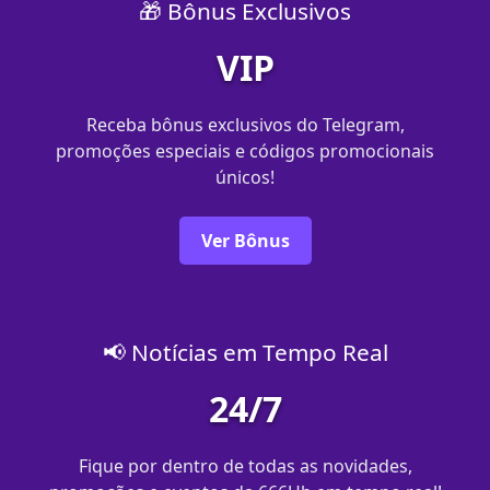
🎁 Bônus Exclusivos
VIP
Receba bônus exclusivos do Telegram,
promoções especiais e códigos promocionais
únicos!
Ver Bônus
📢 Notícias em Tempo Real
24/7
Fique por dentro de todas as novidades,