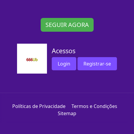
SEGUIR AGORA
Acessos
Login
Registrar-se
Políticas de Privacidade
Termos e Condições
Sitemap