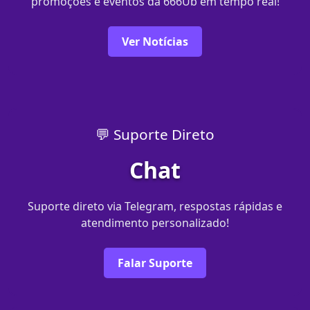
promoções e eventos da 666Ub em tempo real!
Ver Notícias
💬 Suporte Direto
Chat
Suporte direto via Telegram, respostas rápidas e
atendimento personalizado!
Falar Suporte