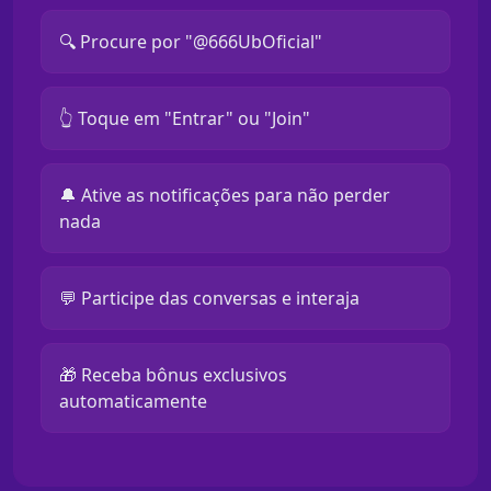
🔍 Procure por "@666UbOficial"
👆 Toque em "Entrar" ou "Join"
🔔 Ative as notificações para não perder
nada
💬 Participe das conversas e interaja
🎁 Receba bônus exclusivos
automaticamente