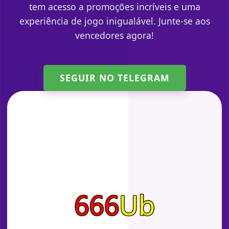
tem acesso a promoções incríveis e uma
experiência de jogo inigualável. Junte-se aos
vencedores agora!
SEGUIR NO TELEGRAM