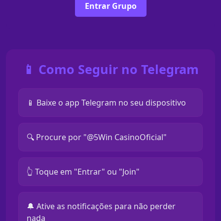
Entrar Grupo
📱 Como Seguir no Telegram
📱 Baixe o app Telegram no seu dispositivo
🔍 Procure por "@5Win CasinoOficial"
👆 Toque em "Entrar" ou "Join"
🔔 Ative as notificações para não perder
nada