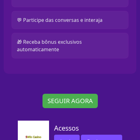
💬 Participe das conversas e interaja
🎁 Receba bônus exclusivos
automaticamente
SEGUIR AGORA
Acessos