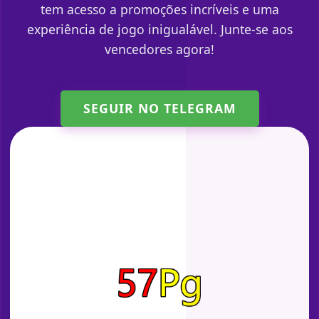
tem acesso a promoções incríveis e uma
experiência de jogo inigualável. Junte-se aos
vencedores agora!
SEGUIR NO TELEGRAM