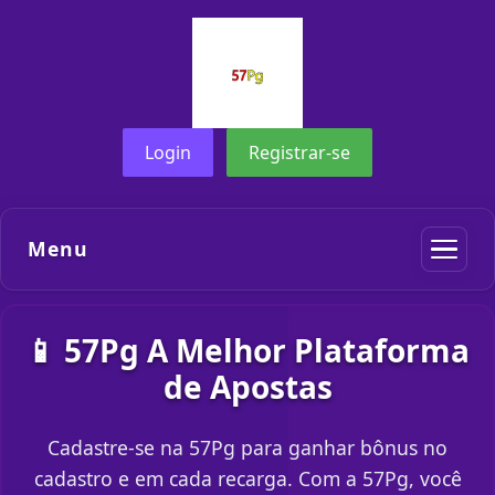
Login
Registrar-se
Menu
📱 57Pg A Melhor Plataforma
de Apostas
Cadastre-se na 57Pg para ganhar bônus no
cadastro e em cada recarga. Com a 57Pg, você