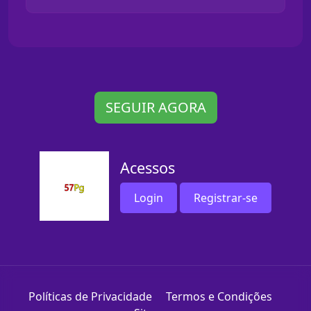
SEGUIR AGORA
Acessos
Login
Registrar-se
Políticas de Privacidade
Termos e Condições