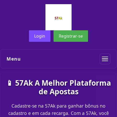
Login
Registrar-se
Menu
📱 57Ak A Melhor Plataforma
de Apostas
Cadastre-se na 57Ak para ganhar bônus no
cadastro e em cada recarga. Com a 57Ak, você