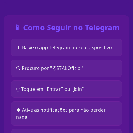
📱 Como Seguir no Telegram
📱 Baixe o app Telegram no seu dispositivo
🔍 Procure por "@57AkOficial"
👆 Toque em "Entrar" ou "Join"
🔔 Ative as notificações para não perder
nada