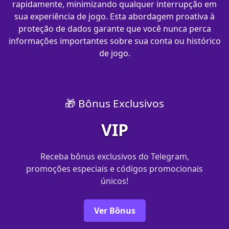
rapidamente, minimizando qualquer interrupção em
sua experiência de jogo. Esta abordagem proativa à
proteção de dados garante que você nunca perca
informações importantes sobre sua conta ou histórico
de jogo.
🎁 Bônus Exclusivos
VIP
Receba bônus exclusivos do Telegram,
promoções especiais e códigos promocionais
únicos!
Ver Bônus