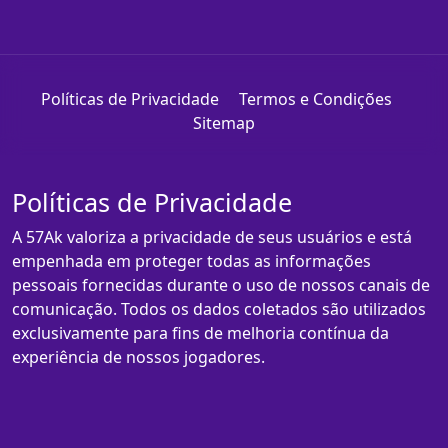
Políticas de Privacidade
Termos e Condições
Sitemap
Políticas de Privacidade
A 57Ak valoriza a privacidade de seus usuários e está
empenhada em proteger todas as informações
pessoais fornecidas durante o uso de nossos canais de
comunicação. Todos os dados coletados são utilizados
exclusivamente para fins de melhoria contínua da
experiência de nossos jogadores.