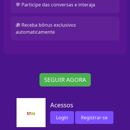
💬 Participe das conversas e interaja
🎁 Receba bônus exclusivos
automaticamente
SEGUIR AGORA
Acessos
Login
Registrar-se