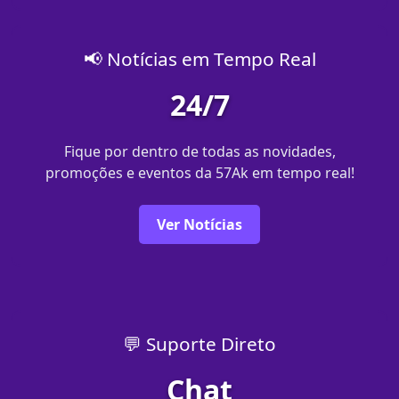
📢 Notícias em Tempo Real
24/7
Fique por dentro de todas as novidades,
promoções e eventos da 57Ak em tempo real!
Ver Notícias
💬 Suporte Direto
Chat