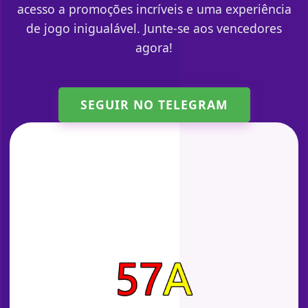
acesso a promoções incríveis e uma experiência
de jogo inigualável. Junte-se aos vencedores
agora!
SEGUIR NO TELEGRAM