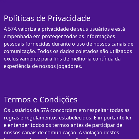
Políticas de Privacidade
A 57A valoriza a privacidade de seus usuários e está
empenhada em proteger todas as informações
pessoais fornecidas durante o uso de nossos canais de
comunicação. Todos os dados coletados são utilizados
exclusivamente para fins de melhoria contínua da
experiência de nossos jogadores.
Termos e Condições
Os usuários da 57A concordam em respeitar todas as
regras e regulamentos estabelecidos. É importante ler
e entender todos os termos antes de participar de
nossos canais de comunicação. A violação destes