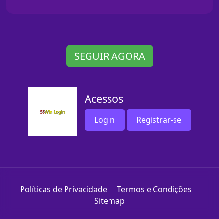
SEGUIR AGORA
Acessos
Login
Registrar-se
Políticas de Privacidade
Termos e Condições
Sitemap