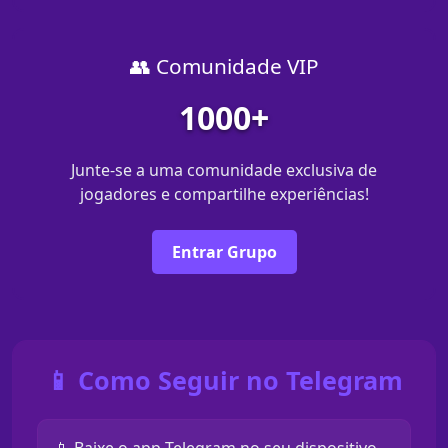
👥 Comunidade VIP
1000+
Junte-se a uma comunidade exclusiva de
jogadores e compartilhe experiências!
Entrar Grupo
📱 Como Seguir no Telegram