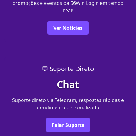
promoções e eventos da 56Win Login em tempo
real!
Ver Notícias
💬 Suporte Direto
Chat
Suporte direto via Telegram, respostas rápidas e
atendimento personalizado!
Falar Suporte