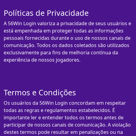
Políticas de Privacidade
A 56Win Login valoriza a privacidade de seus usuários e
está empenhada em proteger todas as informações
pessoais fornecidas durante o uso de nossos canais de
comunicação. Todos os dados coletados são utilizados
exclusivamente para fins de melhoria contínua da
experiência de nossos jogadores.
Termos e Condições
Os usuários da 56Win Login concordam em respeitar
todas as regras e regulamentos estabelecidos. É
importante ler e entender todos os termos antes de
participar de nossos canais de comunicação. A violação
destes termos pode resultar em penalizações ou na