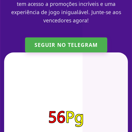
tem acesso a promoções incríveis e uma
experiência de jogo inigualável. Junte-se aos
vencedores agora!
SEGUIR NO TELEGRAM