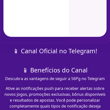
📱 Canal Oficial no Telegram!
📱 Benefícios do Canal
Descubra as vantagens de seguir a 56Pg no Telegram
Ative as notificações push para receber alertas sobre
novos jogos, promoções exclusivas, bônus disponíveis
e resultados de apostas. Você pode personalizar
completamente quais tipos de notificação deseja