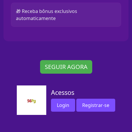
🎁 Receba bônus exclusivos
automaticamente
SEGUIR AGORA
Acessos
Login
Registrar-se