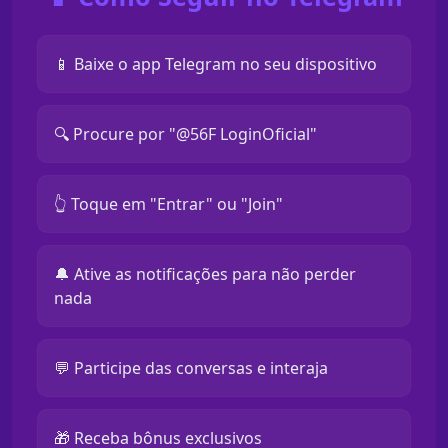
📱 Baixe o app Telegram no seu dispositivo
🔍 Procure por "@56F LoginOficial"
👆 Toque em "Entrar" ou "Join"
🔔 Ative as notificações para não perder
nada
💬 Participe das conversas e interaja
🎁 Receba bônus exclusivos