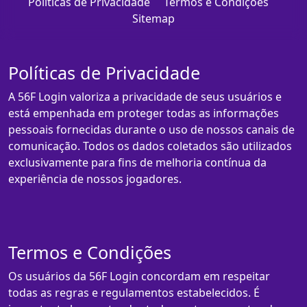
Políticas de Privacidade
Termos e Condições
Sitemap
Políticas de Privacidade
A 56F Login valoriza a privacidade de seus usuários e
está empenhada em proteger todas as informações
pessoais fornecidas durante o uso de nossos canais de
comunicação. Todos os dados coletados são utilizados
exclusivamente para fins de melhoria contínua da
experiência de nossos jogadores.
Termos e Condições
Os usuários da 56F Login concordam em respeitar
todas as regras e regulamentos estabelecidos. É