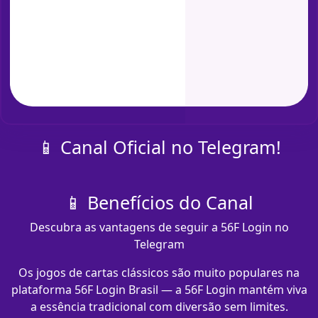
📱 Canal Oficial no Telegram!
📱 Benefícios do Canal
Descubra as vantagens de seguir a 56F Login no
Telegram
Os jogos de cartas clássicos são muito populares na
plataforma 56F Login Brasil — a 56F Login mantém viva
a essência tradicional com diversão sem limites.