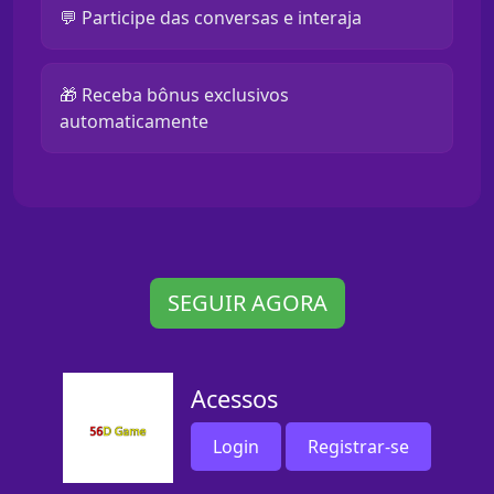
💬 Participe das conversas e interaja
🎁 Receba bônus exclusivos
automaticamente
SEGUIR AGORA
Acessos
Login
Registrar-se