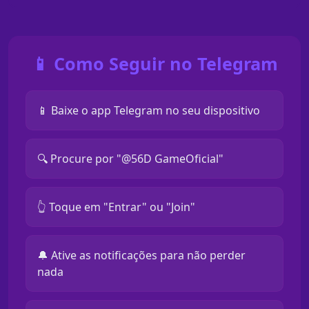
📱 Como Seguir no Telegram
📱 Baixe o app Telegram no seu dispositivo
🔍 Procure por "@56D GameOficial"
👆 Toque em "Entrar" ou "Join"
🔔 Ative as notificações para não perder
nada