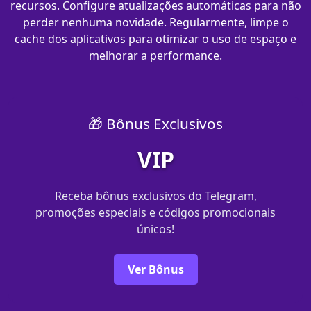
recursos. Configure atualizações automáticas para não
perder nenhuma novidade. Regularmente, limpe o
cache dos aplicativos para otimizar o uso de espaço e
melhorar a performance.
🎁 Bônus Exclusivos
VIP
Receba bônus exclusivos do Telegram,
promoções especiais e códigos promocionais
únicos!
Ver Bônus