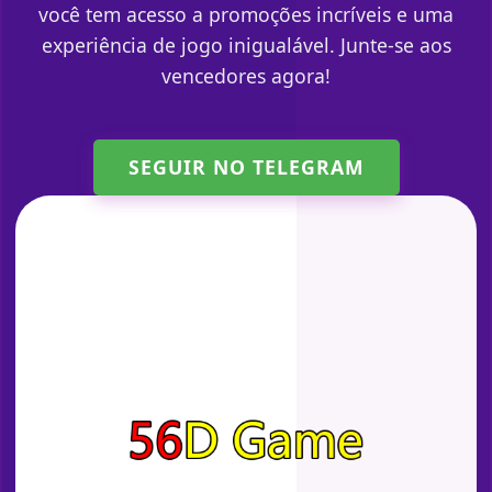
você tem acesso a promoções incríveis e uma
experiência de jogo inigualável. Junte-se aos
vencedores agora!
SEGUIR NO TELEGRAM