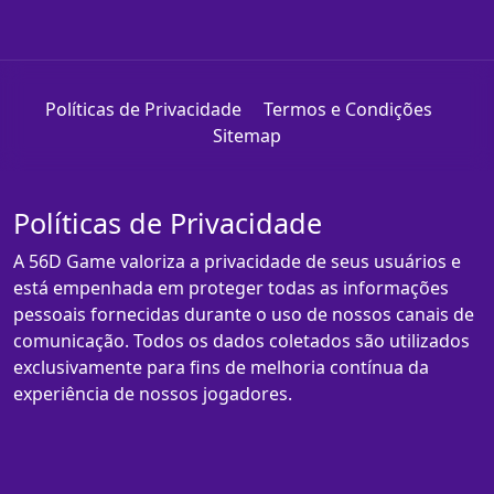
Políticas de Privacidade
Termos e Condições
Sitemap
Políticas de Privacidade
A 56D Game valoriza a privacidade de seus usuários e
está empenhada em proteger todas as informações
pessoais fornecidas durante o uso de nossos canais de
comunicação. Todos os dados coletados são utilizados
exclusivamente para fins de melhoria contínua da
experiência de nossos jogadores.