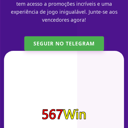
tem acesso a promoções incríveis e uma
experiência de jogo inigualável. Junte-se aos
vencedores agora!
SEGUIR NO TELEGRAM