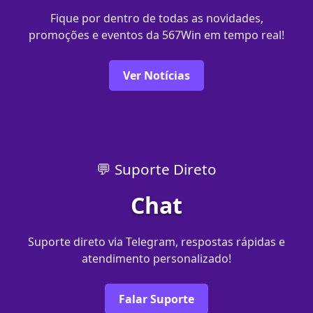
Fique por dentro de todas as novidades,
promoções e eventos da 567Win em tempo real!
Ver Notícias
💬 Suporte Direto
Chat
Suporte direto via Telegram, respostas rápidas e
atendimento personalizado!
Falar Suporte